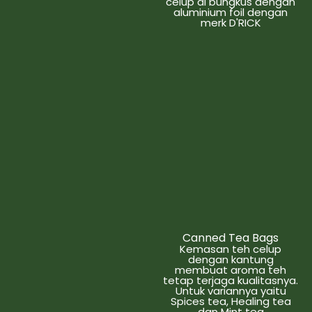
celup di bungkus dengan
aluminium foil dengan
merk D'RICK
Canned Tea Bags
Kemasan teh celup
dengan kantung
membuat aroma teh
tetap terjaga kualitasnya.
Untuk variannya yaitu
Spices tea, Healing tea
dan Mint tea