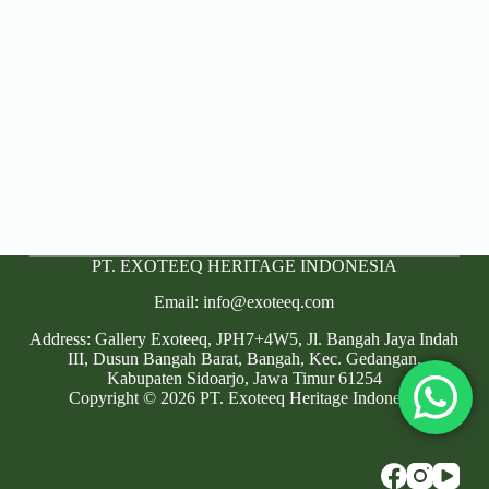
PT. EXOTEEQ HERITAGE INDONESIA
Email: info@exoteeq.com
Address: Gallery Exoteeq, JPH7+4W5, Jl. Bangah Jaya Indah
III, Dusun Bangah Barat, Bangah, Kec. Gedangan,
Kabupaten Sidoarjo, Jawa Timur 61254
Copyright © 2026 PT. Exoteeq Heritage Indonesia